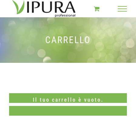
Salta
al
contenuto
CARRELLO
Il tuo carrello è vuoto.
Ritorna al negozio