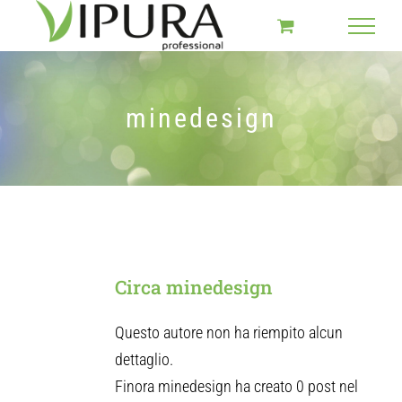
Salta
al
contenuto
minedesign
Circa
minedesign
Questo autore non ha riempito alcun
dettaglio.
Finora minedesign ha creato 0 post nel